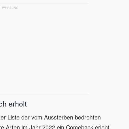
WERBUNG
ch erholt
der Liste der vom Aussterben bedrohten
te Arten im Jahr 2022 ein Comeback erlebt.