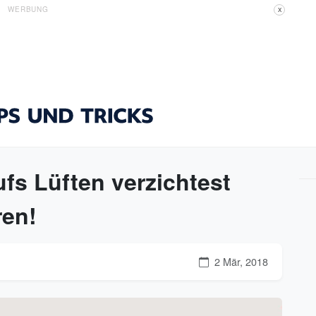
WERBUNG
X
fs Lüften verzichtest
ren!
2 Mär, 2018