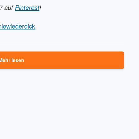
ir auf
Pinterest
!
niewiederdick
Mehr lesen