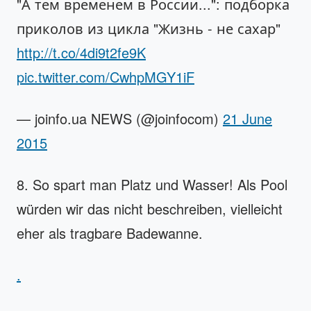
"А тем временем в России...": подборка
приколов из цикла "Жизнь - не сахар"
http://t.co/4di9t2fe9K
pic.twitter.com/CwhpMGY1iF
— joinfo.ua NEWS (@joinfocom)
21 June
2015
8. So spart man Platz und Wasser! Als Pool
würden wir das nicht beschreiben, vielleicht
eher als tragbare Badewanne.
.