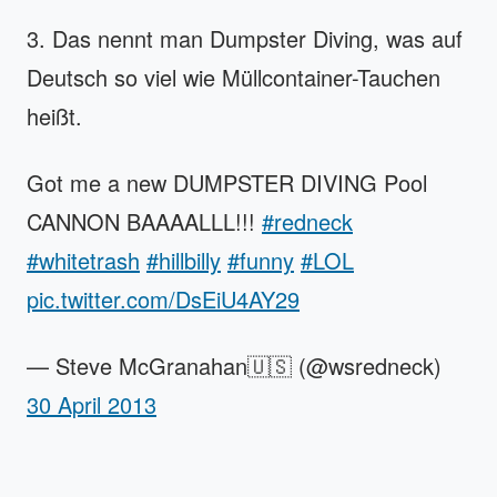
3. Das nennt man Dumpster Diving, was auf
Deutsch so viel wie Müllcontainer-Tauchen
heißt.
Got me a new DUMPSTER DIVING Pool
CANNON BAAAALLL!!!
#redneck
#whitetrash
#hillbilly
#funny
#LOL
pic.twitter.com/DsEiU4AY29
— Steve McGranahan🇺🇸 (@wsredneck)
30 April 2013