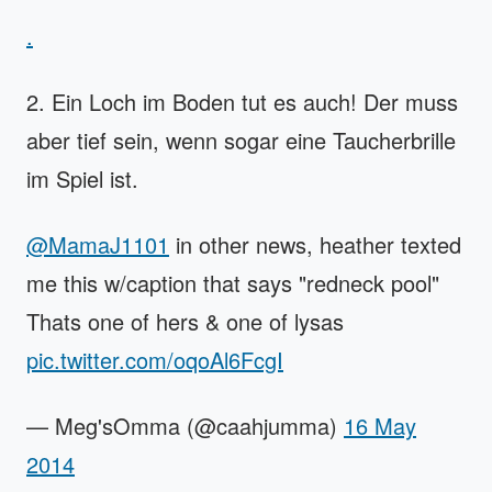
.
2. Ein Loch im Boden tut es auch! Der muss
aber tief sein, wenn sogar eine Taucherbrille
im Spiel ist.
@MamaJ1101
in other news, heather texted
me this w/caption that says "redneck pool"
Thats one of hers & one of lysas
pic.twitter.com/oqoAl6FcgI
— Meg'sOmma (@caahjumma)
16 May
2014