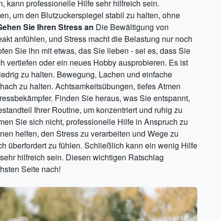
ann professionelle Hilfe sehr hilfreich sein.
en, um den Blutzuckerspiegel stabil zu halten, ohne
Gehen Sie Ihren Stress an
Die Bewältigung von
akt anfühlen, und Stress macht die Belastung nur noch
en Sie ihn mit etwas, das Sie lieben - sei es, dass Sie
ch vertiefen oder ein neues Hobby ausprobieren. Es ist
niedrig zu halten. Bewegung, Lachen und einfache
chach zu halten. Achtsamkeitsübungen, tiefes Atmen
tressbekämpfer. Finden Sie heraus, was Sie entspannt,
andteil Ihrer Routine, um konzentriert und ruhig zu
en Sie sich nicht, professionelle Hilfe in Anspruch zu
nen helfen, den Stress zu verarbeiten und Wege zu
 überfordert zu fühlen. Schließlich kann ein wenig Hilfe
ehr hilfreich sein. Diesen wichtigen Ratschlag
hsten Seite nach!