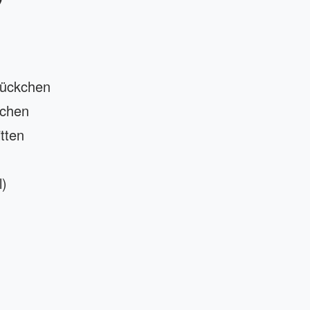
tückchen
kchen
tten
l)