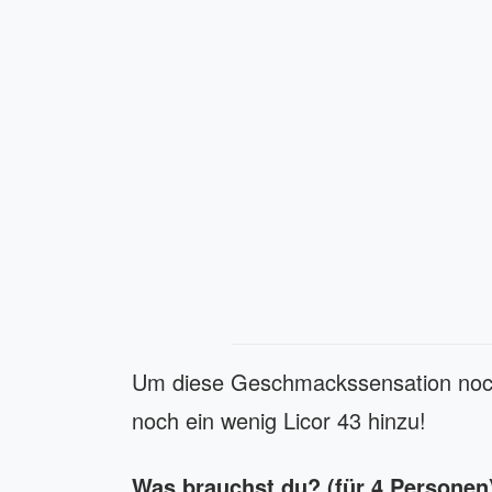
Um diese Geschmackssensation noch
noch ein wenig Licor 43 hinzu!
Was brauchst du? (für 4 Personen