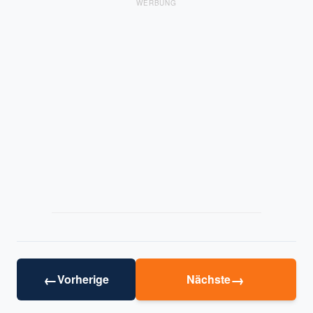
WERBUNG
←
→
Vorherige
Nächste