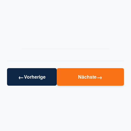
←
→
Vorherige
Nächste