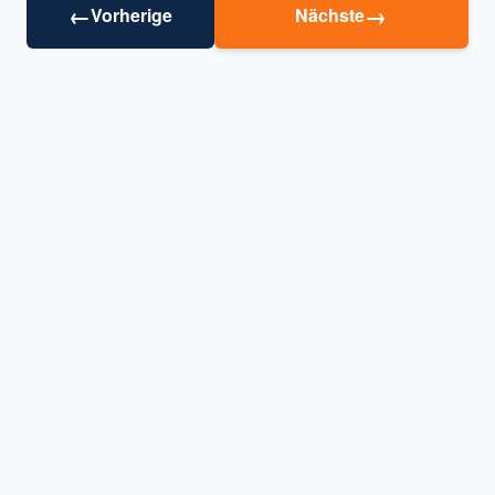
←
→
Vorherige
Nächste