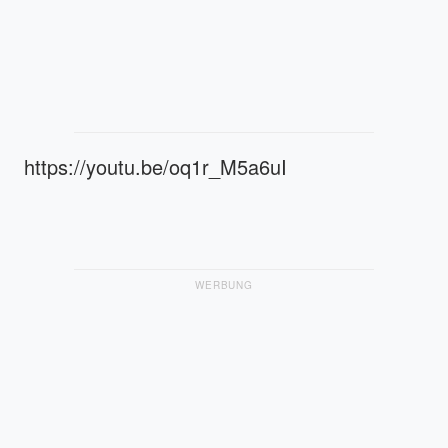
https://youtu.be/oq1r_M5a6uI
WERBUNG