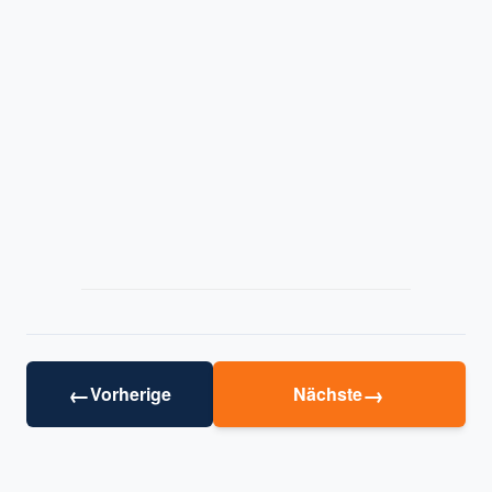
←
→
Vorherige
Nächste