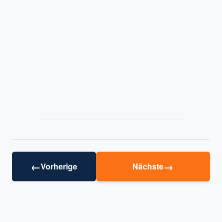
←
→
Vorherige
Nächste