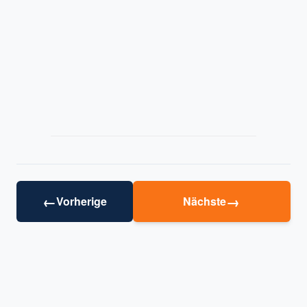
←
→
Vorherige
Nächste