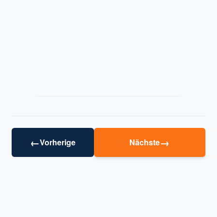
←
→
Vorherige
Nächste