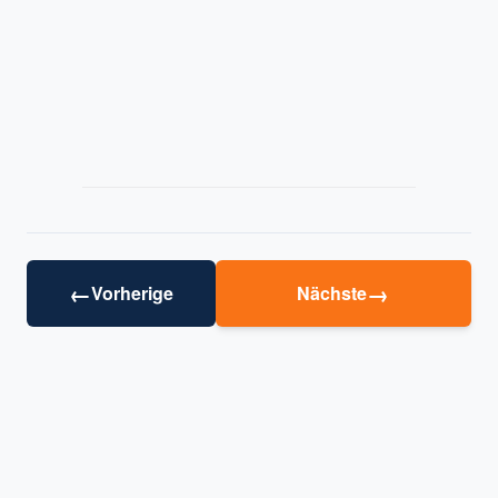
←
→
Vorherige
Nächste