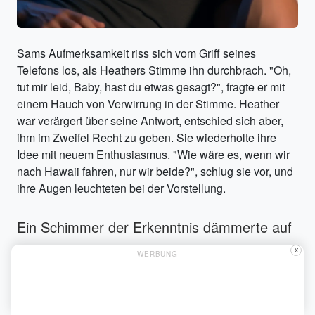
Sams Aufmerksamkeit riss sich vom Griff seines
Telefons los, als Heathers Stimme ihn durchbrach. "Oh,
tut mir leid, Baby, hast du etwas gesagt?", fragte er mit
einem Hauch von Verwirrung in der Stimme. Heather
war verärgert über seine Antwort, entschied sich aber,
ihm im Zweifel Recht zu geben. Sie wiederholte ihre
Idee mit neuem Enthusiasmus. "Wie wäre es, wenn wir
nach Hawaii fahren, nur wir beide?", schlug sie vor, und
ihre Augen leuchteten bei der Vorstellung.
Ein Schimmer der Erkenntnis dämmerte auf
Sams Gesicht, als er sich endlich auf
X
WERBUNG
Heathers Worte einstellte, aber seine
plötzliche Aufmerksamkeit wirkte