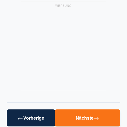
WERBUNG
←
→
Vorherige
Nächste