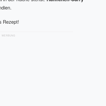
ndien.
s Rezept!
WERBUNG