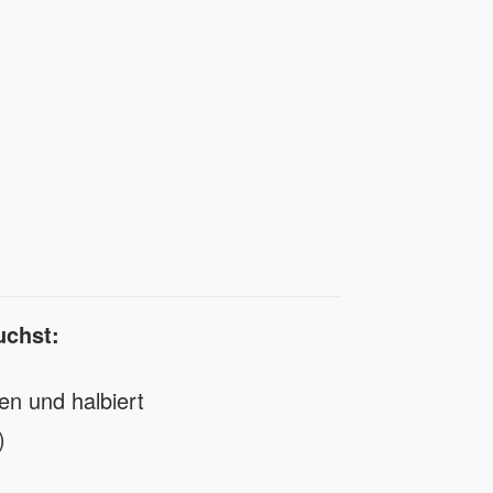
auchst:
n und halbiert
l)