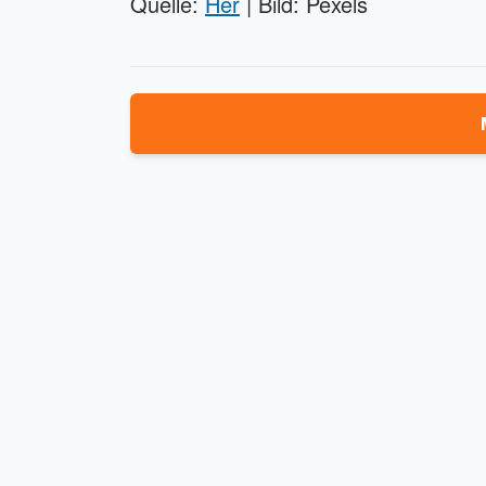
Quelle:
Her
| Bild: Pexels